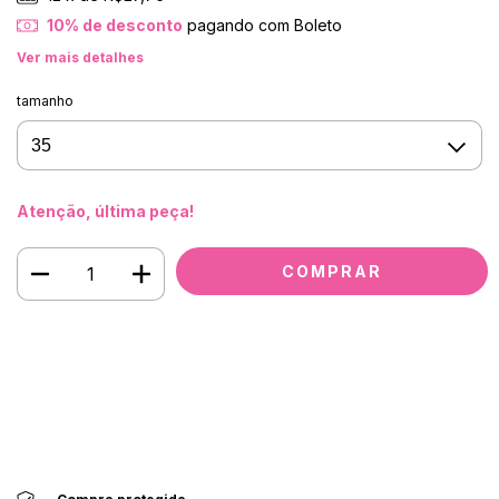
10% de desconto
pagando com Boleto
Ver mais detalhes
tamanho
Atenção, última peça!
Meios de envio
Entregas para o CEP:
ALTERAR CEP
CALCULAR
Faça login
e use seus dados de entrega
Não sei meu CEP