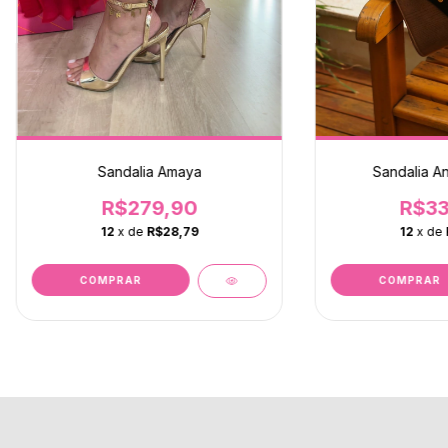
Sandalia Amaya
Sandalia A
R$279,90
R$33
12
x de
R$28,79
12
x de
COMPRAR
COMPRAR