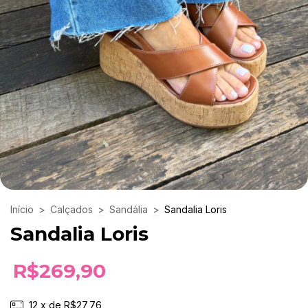
Início
>
Calçados
>
Sandália
>
Sandalia Loris
Sandalia Loris
R$269,90
12
x de
R$27,76