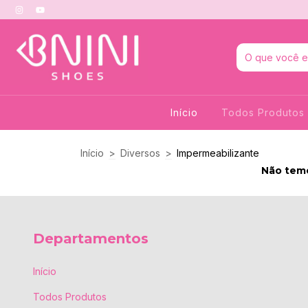
Início
Todos Produtos
Início
>
Diversos
>
Impermeabilizante
Não temo
Departamentos
Início
Todos Produtos