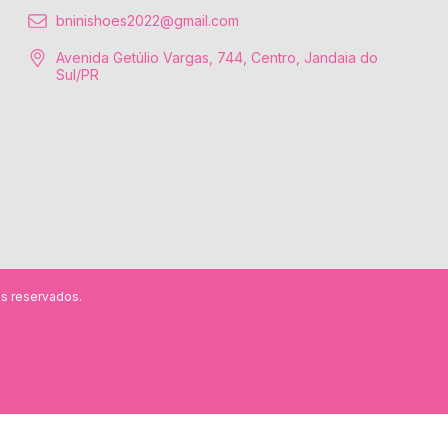
bninishoes2022@gmail.com
Avenida Getúlio Vargas, 744, Centro, Jandaia do
Sul/PR
s reservados.