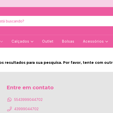
Calçados
Outlet
Bolsas
Acessórios
s resultados para sua pesquisa. Por favor, tente com outros
Entre em contato
5543999044702
43999044702