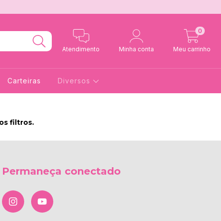
0
Atendimento
Minha conta
Meu carrinho
Carteiras
Diversos
 filtros.
Permaneça conectado