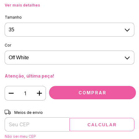
Ver mais detalhes
Tamanho
Cor
Atenção, última peça!
Entregas para o CEP:
ALTERAR CEP
Meios de envio
CALCULAR
Não sei meu CEP