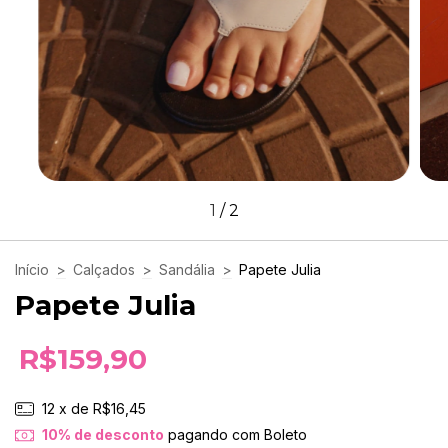
1
/
2
Início
>
Calçados
>
Sandália
>
Papete Julia
Papete Julia
R$159,90
12
x de
R$16,45
10% de desconto
pagando com Boleto