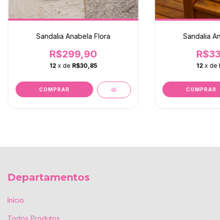
Sandalia Anabela Flora
Sandalia A
R$299,90
R$33
12
x de
R$30,85
12
x de
COMPRAR
COMPRAR
Departamentos
Início
Todos Produtos