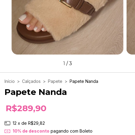
1
/
3
Início
>
Calçados
>
Papete
>
Papete Nanda
Papete Nanda
R$289,90
12
x de
R$29,82
10% de desconto
pagando com Boleto