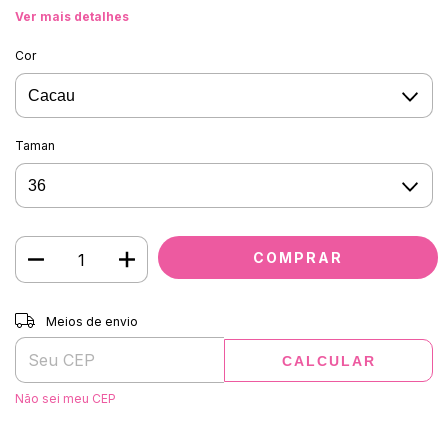
Ver mais detalhes
Cor
Taman
Entregas para o CEP:
ALTERAR CEP
Meios de envio
CALCULAR
Não sei meu CEP