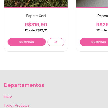
Papete Ceci
Papete
R$319,90
R$26
12
x de
R$32,91
12
x de
COMPRAR
COMPRAR
Departamentos
Início
Todos Produtos