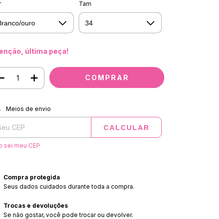
r
Tam
enção, última peça!
regas para o CEP:
ALTERAR CEP
Meios de envio
CALCULAR
o sei meu CEP
Compra protegida
Seus dados cuidados durante toda a compra.
Trocas e devoluções
Se não gostar, você pode trocar ou devolver.