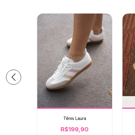
a
Tênis Laura
90
R$199,90