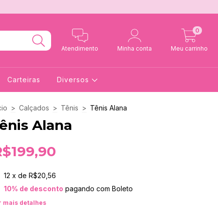
0
Atendimento
Minha conta
Meu carrinho
Carteiras
Diversos
cio
>
Calçados
>
Tênis
>
Tênis Alana
ênis Alana
R$199,90
12
x de
R$20,56
10% de desconto
pagando com Boleto
r mais detalhes