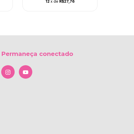
12
x de
R$27,76
1
Permaneça conectado