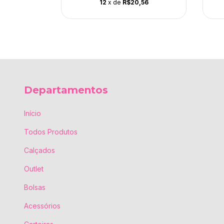
76
12
x de
R$20,56
Departamentos
Início
Todos Produtos
Calçados
Outlet
Bolsas
Acessórios