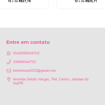
12
x de
R$27,76
12
x de
R$25,71
Entre em contato
5543999044702
43999044702
bninishoes2022@gmail.com
Avenida Getúlio Vargas, 744, Centro, Jandaia do
Sul/PR