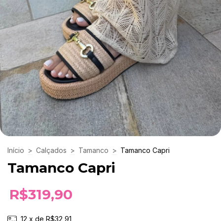
Início
>
Calçados
>
Tamanco
>
Tamanco Capri
Tamanco Capri
R$319,90
12
x de
R$32,91