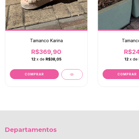
Tamanco Karina
Tamanco
R$369,90
R$24
12
x de
R$38,05
12
x de
COMPRAR
COMPRAR
Departamentos