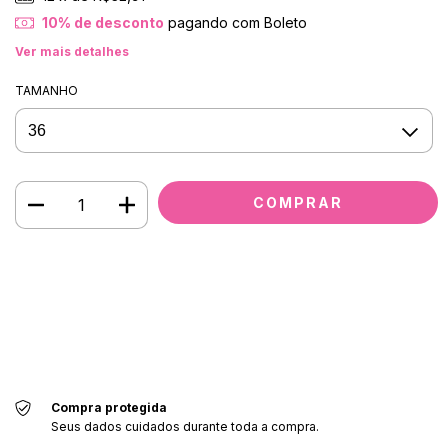
10% de desconto
pagando com Boleto
Ver mais detalhes
TAMANHO
Meios de envio
Entregas para o CEP:
ALTERAR CEP
CALCULAR
Faça login
e use seus dados de entrega
Não sei meu CEP
Compra protegida
Seus dados cuidados durante toda a compra.