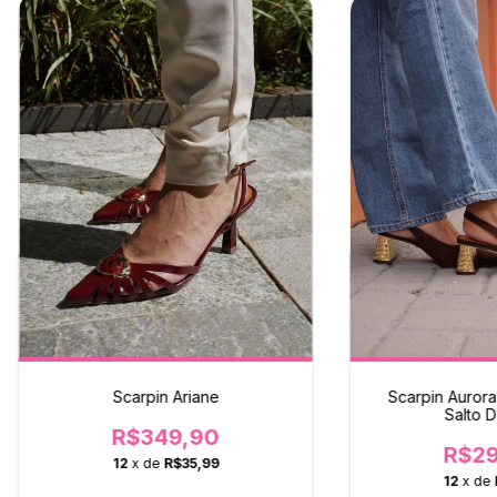
Scarpin Ariane
Scarpin Auror
Salto 
R$349,90
R$29
12
x de
R$35,99
12
x de