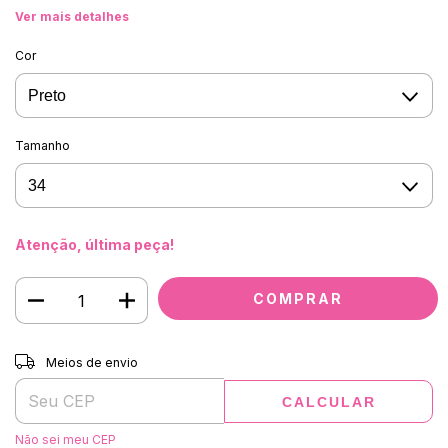
Ver mais detalhes
Cor
Tamanho
Atenção, última peça!
Entregas para o CEP:
ALTERAR CEP
Meios de envio
CALCULAR
Não sei meu CEP