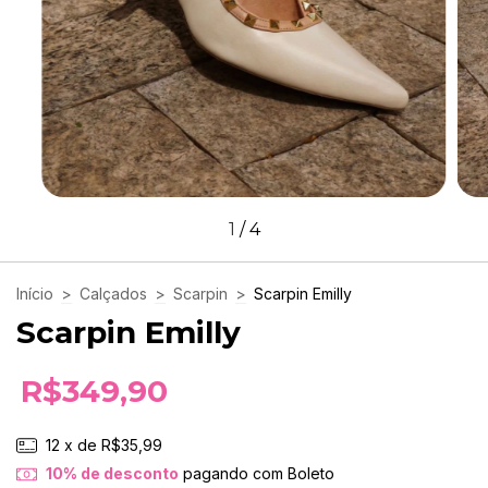
1
/
4
Início
>
Calçados
>
Scarpin
>
Scarpin Emilly
Scarpin Emilly
R$349,90
12
x de
R$35,99
10% de desconto
pagando com Boleto