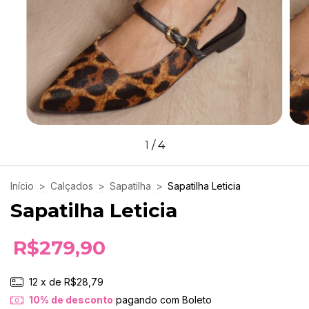
1
/
4
Início
>
Calçados
>
Sapatilha
>
Sapatilha Leticia
Sapatilha Leticia
R$279,90
12
x de
R$28,79
10% de desconto
pagando com Boleto