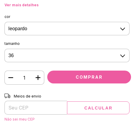
Ver mais detalhes
cor
tamanho
Entregas para o CEP:
ALTERAR CEP
Meios de envio
CALCULAR
Não sei meu CEP