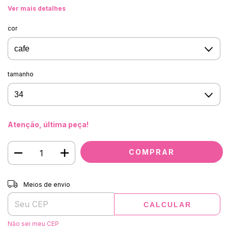
Ver mais detalhes
cor
tamanho
Atenção, última peça!
Entregas para o CEP:
ALTERAR CEP
Meios de envio
CALCULAR
Não sei meu CEP