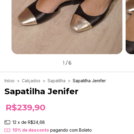
1
/
6
Início
>
Calçados
>
Sapatilha
>
Sapatilha Jenifer
Sapatilha Jenifer
R$239,90
12
x de
R$24,68
10% de desconto
pagando com Boleto