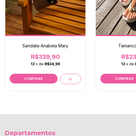
Sandalia Anabela Mary
Tamanco
R$339,90
R$23
12
x de
R$34,96
12
x de
COMPRAR
COMPRAR
Departamentos