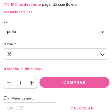
10% de desconto
pagando com Boleto
Ver mais detalhes
cor
tamanho
Atenção, última peça!
Entregas para o CEP:
ALTERAR CEP
Meios de envio
CALCULAR