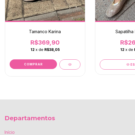
Tamanco Karina
Sapatilha 
R$369,90
R$26
12
x de
R$38,05
12
x de
COMPRAR
E
Departamentos
Início