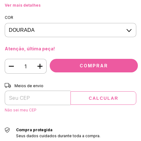
Ver mais detalhes
COR
Atenção, última peça!
Entregas para o CEP:
ALTERAR CEP
Meios de envio
CALCULAR
Não sei meu CEP
Compra protegida
Seus dados cuidados durante toda a compra.