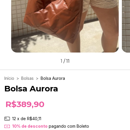
1
/
11
Início
>
Bolsas
>
Bolsa Aurora
Bolsa Aurora
R$389,90
12
x de
R$40,11
10% de desconto
pagando com Boleto